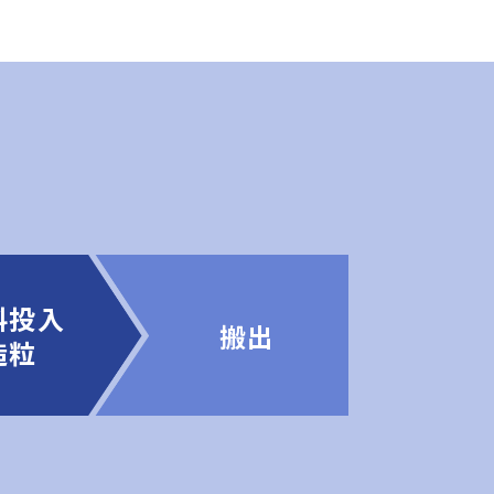
料投入
搬出
造粒