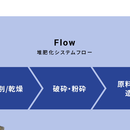
Flow
堆肥化システムフロー
原
別/乾燥
破砕・粉砕