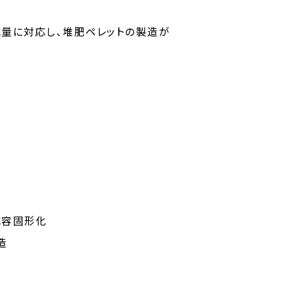
減量に対応し、堆肥ペレットの製造が
減容固形化
造