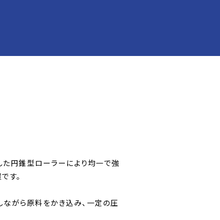
した円錐型ローラーにより均一で強
です。
しながら原料をかき込み、一定の圧
。