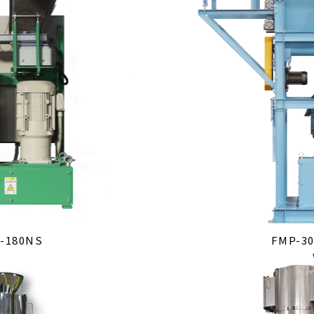
-180NS
FMP-3