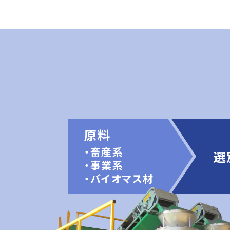
原料
・畜産系
選
・事業系
・バイオマス材