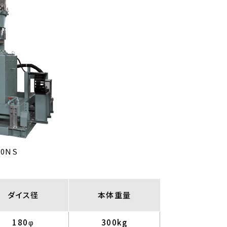
00NS
ダイス径
本体重量
180φ
300kg