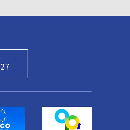
せ
927