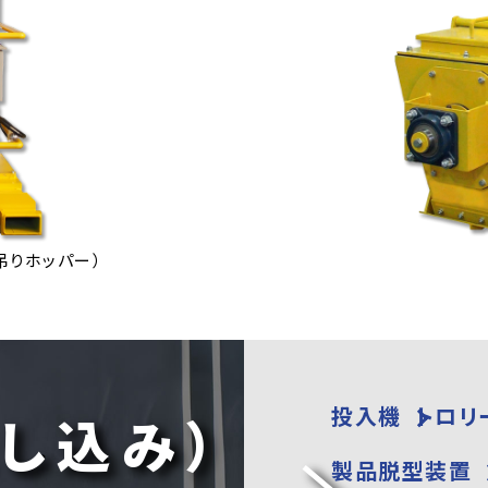
吊りホッパー）
投入機
トロリ
し込み）
製品脱型装置